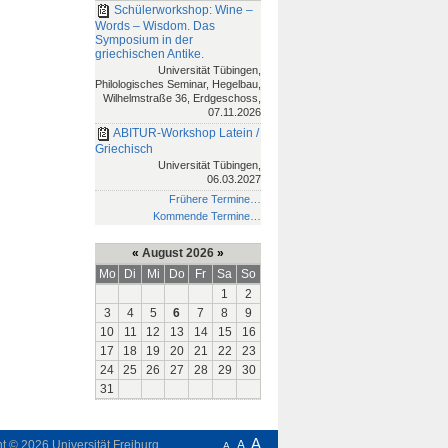
Schülerworkshop: Wine –
Words – Wisdom. Das
Symposium in der
griechischen Antike.
Universität Tübingen,
Philologisches Seminar, Hegelbau,
Wilhelmstraße 36, Erdgeschoss,
07.11.2026
ABITUR-Workshop Latein /
Griechisch
Universität Tübingen,
06.03.2027
Frühere Termine…
Kommende Termine…
«
August 2026
»
Mo
Di
Mi
Do
Fr
Sa
So
1
2
3
4
5
6
7
8
9
10
11
12
13
14
15
16
17
18
19
20
21
22
23
24
25
26
27
28
29
30
31
A
ht © 2026
Universität Freiburg
A
A