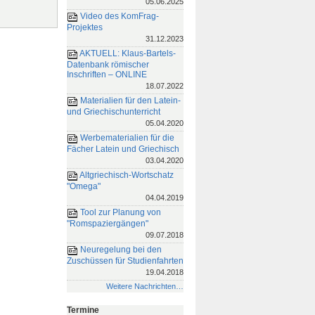
05.06.2025
Video des KomFrag-
Projektes
31.12.2023
AKTUELL: Klaus-Bartels-
Datenbank römischer
Inschriften – ONLINE
18.07.2022
Materialien für den Latein-
und Griechischunterricht
05.04.2020
Werbematerialien für die
Fächer Latein und Griechisch
03.04.2020
Altgriechisch-Wortschatz
"Omega"
04.04.2019
Tool zur Planung von
"Romspaziergängen"
09.07.2018
Neuregelung bei den
Zuschüssen für Studienfahrten
19.04.2018
Weitere Nachrichten…
Termine