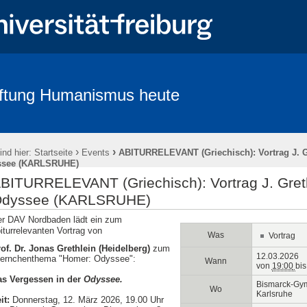
iftung Humanismus heute
Kontakt
Bankverbindung / Spenden
Kooperationspartner der Lan
›
›
ind hier:
Startseite
Events
ABITURRELEVANT (Griechisch): Vortrag J. G
ssee (KARLSRUHE)
BITURRELEVANT (Griechisch): Vortrag J. Greth
dyssee (KARLSRUHE)
r DAV Nordbaden lädt ein zum
iturrelevanten Vortrag von
Was
Vortrag
of. Dr. Jonas Grethlein (Heidelberg)
zum
12.03.2026
ternchenthema "Homer: Odyssee":
Wann
von
19:00
bis
as Vergessen in der
Odyssee
.
Bismarck-Gy
Wo
Karlsruhe
it:
Donnerstag, 12. März 2026, 19.00 Uhr