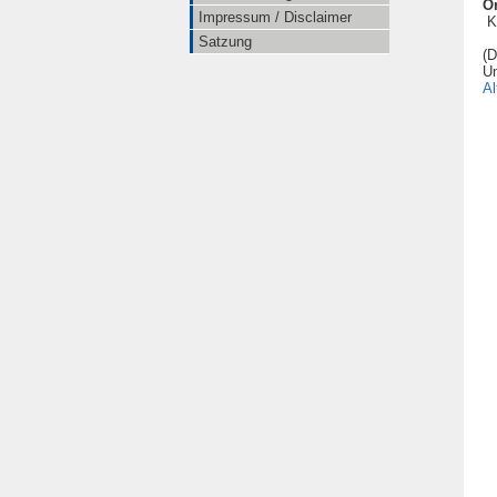
Or
Impressum / Disclaimer
Ka
Satzung
(D
Un
Al