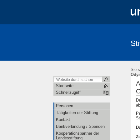
St
Personen
Tätigkeiten der Stiftung
Satzung
Sie s
Ody
A
Startseite
O
Schnellzugriff
De
ab
Personen
Tätigkeiten der Stiftung
Pr
S
Kontakt
Bankverbindung / Spenden
D
Kooperationspartner der
Ze
Landesstiftung