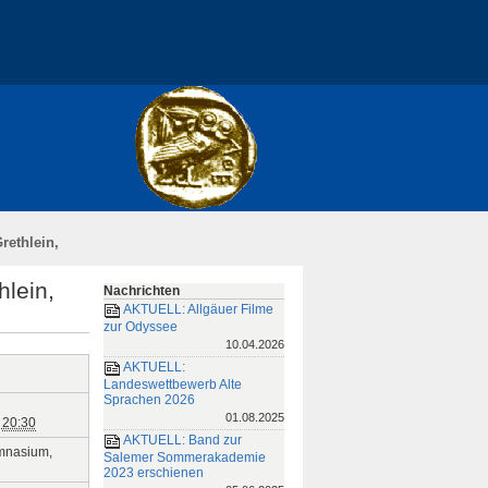
desstiftung
Impressum / Disclaimer
rethlein,
lein,
Nachrichten
AKTUELL: Allgäuer Filme
zur Odyssee
10.04.2026
AKTUELL:
Landeswettbewerb Alte
Sprachen 2026
01.08.2025
20:30
AKTUELL: Band zur
mnasium,
Salemer Sommerakademie
2023 erschienen