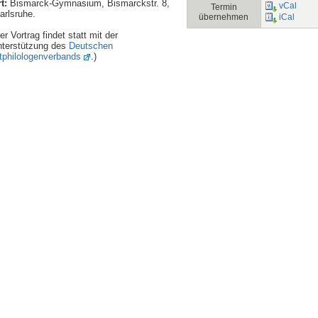
t:
Bismarck-Gymnasium, Bismarckstr. 8,
vCal
Termin
rlsruhe.
übernehmen
iCal
er Vortrag findet statt mit der
terstützung des
Deutschen
tphilologenverbands
.)