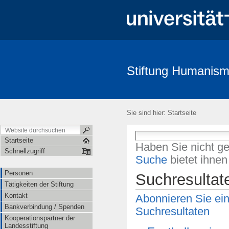
Stiftung Humanism
Personen
Tätigkeiten der Stiftung
Kontakt
Bankverbind
Satzung
Sie sind hier:
Startseite
Startseite
Haben Sie nicht g
Schnellzugriff
Suche
bietet ihne
Personen
Suchresultat
Tätigkeiten der Stiftung
Kontakt
Abonnieren Sie ei
Bankverbindung / Spenden
Suchresultaten
Kooperationspartner der
Landesstiftung