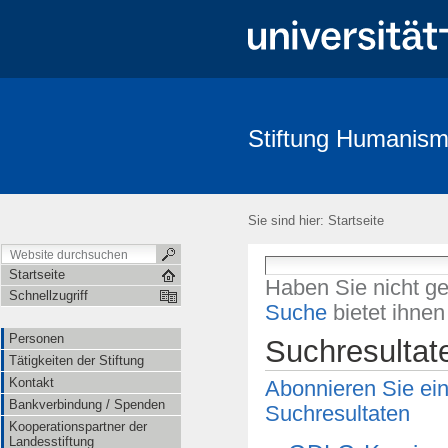
Stiftung Humanism
Personen
Tätigkeiten der Stiftung
Kontakt
Bankverbind
Satzung
Sie sind hier:
Startseite
Startseite
Haben Sie nicht g
Schnellzugriff
Suche
bietet ihne
Personen
Suchresultat
Tätigkeiten der Stiftung
Kontakt
Abonnieren Sie ei
Bankverbindung / Spenden
Suchresultaten
Kooperationspartner der
Landesstiftung