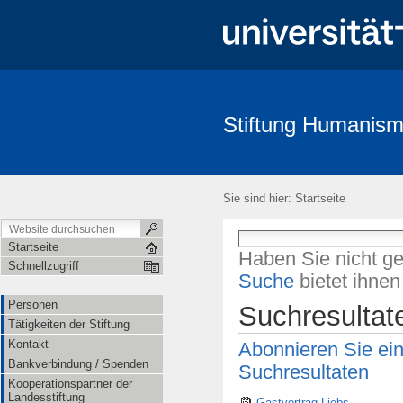
Stiftung Humanism
Personen
Tätigkeiten der Stiftung
Kontakt
Bankverbind
Satzung
Sie sind hier:
Startseite
Startseite
Haben Sie nicht g
Schnellzugriff
Suche
bietet ihne
Personen
Suchresultat
Tätigkeiten der Stiftung
Kontakt
Abonnieren Sie ei
Bankverbindung / Spenden
Suchresultaten
Kooperationspartner der
Landesstiftung
Gastvortrag Liebs