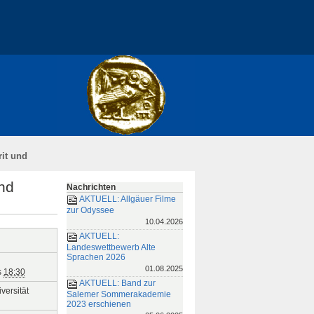
desstiftung
Impressum / Disclaimer
rit und
und
Nachrichten
AKTUELL: Allgäuer Filme
zur Odyssee
10.04.2026
AKTUELL:
Landeswettbewerb Alte
Sprachen 2026
01.08.2025
s
18:30
AKTUELL: Band zur
versität
Salemer Sommerakademie
2023 erschienen