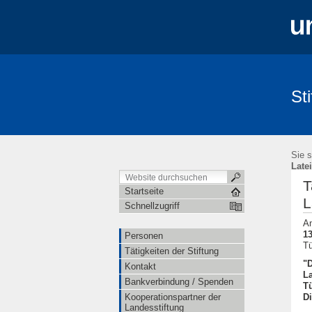
St
Personen
Tätigkeiten der Stiftung
Satzung
Sie s
Late
T
Startseite
L
Schnellzugriff
A
13
Personen
Tü
Tätigkeiten der Stiftung
"D
Kontakt
La
Bankverbindung / Spenden
T
Di
Kooperationspartner der
Landesstiftung