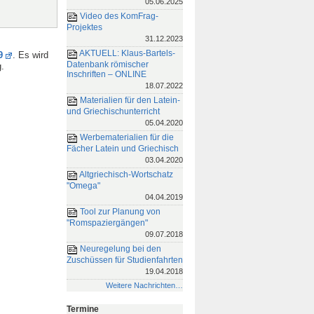
05.06.2025
Video des KomFrag-
Projektes
31.12.2023
AKTUELL: Klaus-Bartels-
9
. Es wird
Datenbank römischer
g.
Inschriften – ONLINE
18.07.2022
Materialien für den Latein-
und Griechischunterricht
05.04.2020
Werbematerialien für die
Fächer Latein und Griechisch
03.04.2020
Altgriechisch-Wortschatz
"Omega"
04.04.2019
Tool zur Planung von
"Romspaziergängen"
09.07.2018
Neuregelung bei den
Zuschüssen für Studienfahrten
19.04.2018
Weitere Nachrichten…
Termine