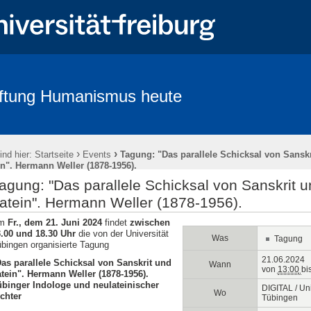
iftung Humanismus heute
Kontakt
Bankverbindung / Spenden
Kooperationspartner der Lan
›
›
ind hier:
Startseite
Events
Tagung: "Das parallele Schicksal von Sansk
in". Hermann Weller (1878-1956).
agung: "Das parallele Schicksal von Sanskrit 
atein". Hermann Weller (1878-1956).
m
Fr., dem 21. Juni 2024
findet
zwischen
.00 und 18.30 Uhr
die von der Universität
Was
Tagung
bingen organisierte Tagung
21.06.2024
as parallele Schicksal von Sanskrit und
Wann
von
13:00
bi
tein". Hermann Weller (1878-1956).
übinger Indologe und neulateinischer
DIGITAL / Uni
Wo
chter
Tübingen