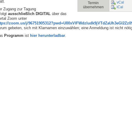
att.
vCal
Termin
übernehmen
iCal
r Zugang zur Tagung
folgt
ausschließlich
DIGITAL
über das
rtal Zoom unter
ttps://zoom.us/j/96751905312?pwd=U00xVlFWdzludk9jVTdZaUh3eGl2Zz0
rum gebeten, sich mit Klarnamen einzuwählen; eine Anmeldung ist nicht nöti
as
Programm
ist
hier herunterladbar
.