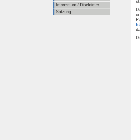
st
Impressum / Disclaimer
De
Satzung
er
Po
h
da
D