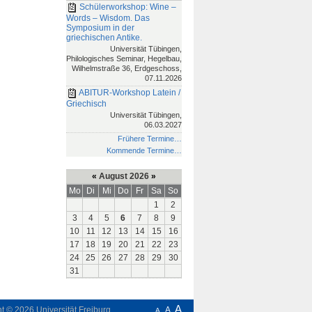
Schülerworkshop: Wine –
Words – Wisdom. Das
Symposium in der
griechischen Antike.
Universität Tübingen,
Philologisches Seminar, Hegelbau,
Wilhelmstraße 36, Erdgeschoss,
07.11.2026
ABITUR-Workshop Latein /
Griechisch
Universität Tübingen,
06.03.2027
Frühere Termine…
Kommende Termine…
«
August 2026
»
Mo
Di
Mi
Do
Fr
Sa
So
1
2
3
4
5
6
7
8
9
10
11
12
13
14
15
16
17
18
19
20
21
22
23
24
25
26
27
28
29
30
31
A
ht © 2026
Universität Freiburg
A
A